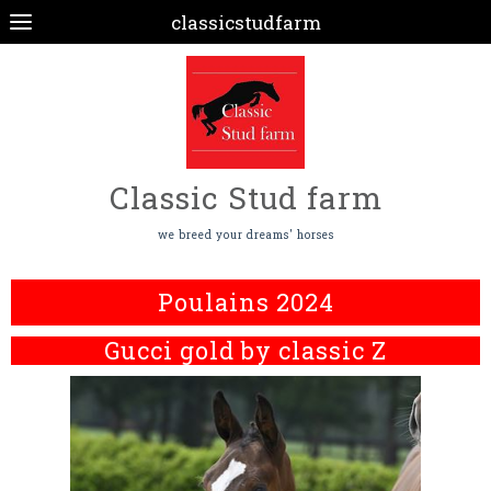
classicstudfarm
Classic Stud farm
we breed your dreams' horses
Poulains 2024
Gucci gold by classic Z