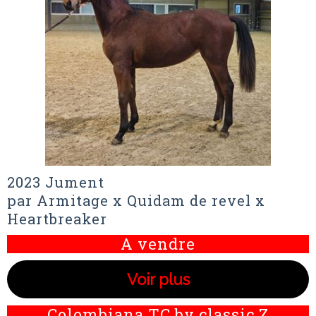
2023 Jument
par Armitage x Quidam de revel x
Heartbreaker
A vendre
Voir plus
Colombiana TC by classic Z