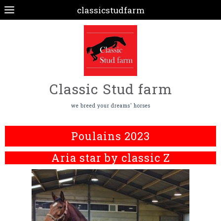
classicstudfarm
Classic Stud farm
we breed your dreams' horses
Poulains 2023
Aria star by classic Z