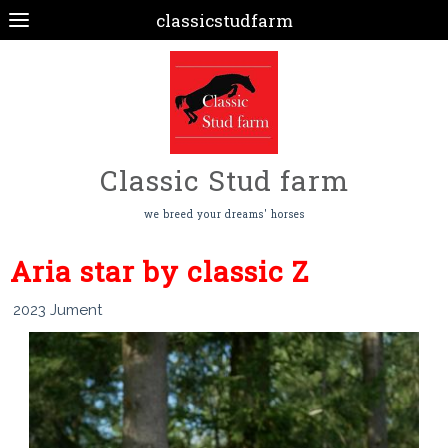
classicstudfarm
Classic Stud farm
we breed your dreams' horses
Aria star by classic Z
2023 Jument